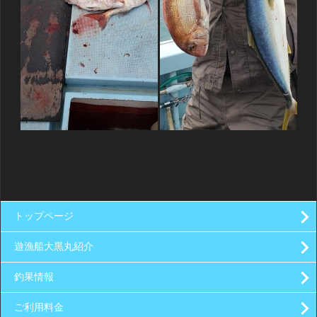
トップページ
遊漁船大黒丸紹介
釣果情報
ご利用料金