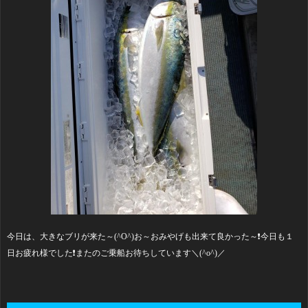
今日は、大きなブリが来た～(^O^)お～おみやげも出来て良かった～❗今日も１
日お疲れ様でした❗またのご乗船お待ちしています＼(^o^)／