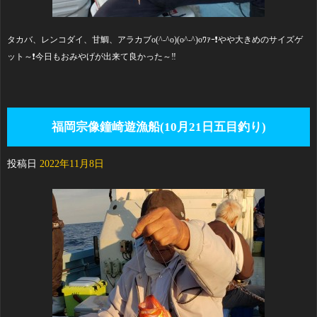
タカバ、レンコダイ、甘鯛、アラカブo(^-^o)(o^-^)oﾜｧｰ❗やや大きめのサイズゲ
ット～❗今日もおみやげが出来て良かった～‼️
福岡宗像鐘崎遊漁船(10月21日五目釣り)
投稿日
2022年11月8日