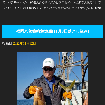
で、パチリ(^o^)vの一枚❗後大きめサイズのヒラスもゲット出来て大漁の１日で
した❗今日も１日お疲れ様でした❗またのご乗船お待ちしています＼(^o^)／ｳﾝｳﾝ❗
福岡宗像鐘崎遊漁船(11月3日落とし込み)
投稿日
2022年11月12日