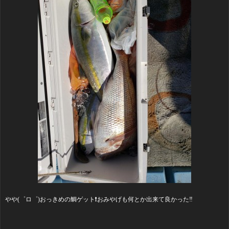
やや(゜ロ゜)おっきめの鯛ゲット❗おみやげも何とか出来て良かった‼️