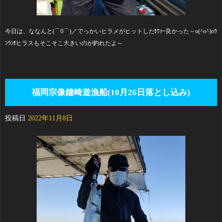
今日は、ななんと(⌒0⌒)／でっかいヒラメがヒットした❗ﾜｧｰ良かった～o(^o^)oｳ
ﾝｳﾝ❗ヒラスもそこそこ大きいのが釣れたよ～
福岡宗像鐘崎遊漁船(10月26日落とし込み)
投稿日
2022年11月8日