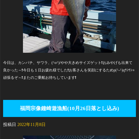
今日は、カンパチ、サワラ、(^o^)/やや大きめサイズゲット❗おみやげも出来て
良かった～❗今日も１日お疲れ様でした❗お客さんを笑顔にするためp(^-^)qｳﾝｳﾝ⭐
頑張るぞ～❗またのご乗船お待ちしています❗
福岡宗像鐘崎遊漁船(10月26日落とし込み)
投稿日
2022年11月8日