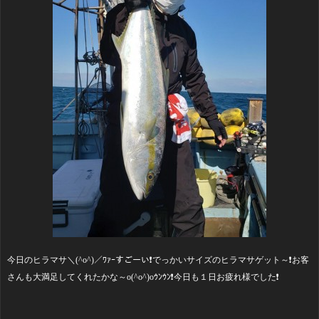
今日のヒラマサ＼(^o^)／ﾜｧｰすごーい❗でっかいサイズのヒラマサゲット～❗お客
さんも大満足してくれたかな～o(^o^)oｳﾝｳﾝ❗今日も１日お疲れ様でした❗