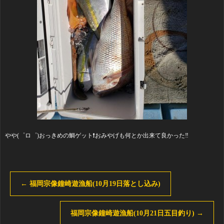
やや(゜ロ゜)おっきめの鯛ゲット❗おみやげも何とか出来て良かった‼️
←
福岡宗像鐘崎遊漁船(10月19日落とし込み)
福岡宗像鐘崎遊漁船(10月21日五目釣り)
→