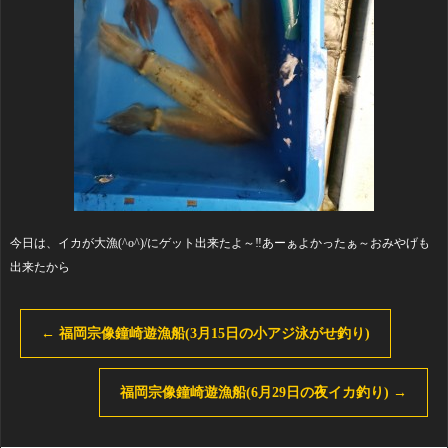
今日は、イカが大漁(^o^)/にゲット出来たよ～‼️あーぁよかったぁ～おみやげも
出来たから
←
福岡宗像鐘崎遊漁船(3月15日の小アジ泳がせ釣り)
福岡宗像鐘崎遊漁船(6月29日の夜イカ釣り)
→