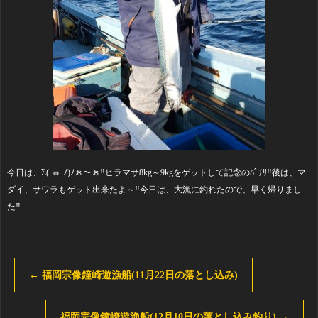
今日は、Σ(･ω･ﾉ)ﾉぉ～ぉ‼️ヒラマサ8kg～9kgをゲットして記念のﾊﾟﾁﾘ‼️後は、マ
ダイ、サワラもゲット出来たよ～‼️今日は、大漁に釣れたので、早く帰りまし
た‼️
←
福岡宗像鐘崎遊漁船(11月22日の落とし込み)
福岡宗像鐘崎遊漁船(12月10日の落とし込み釣り)
→