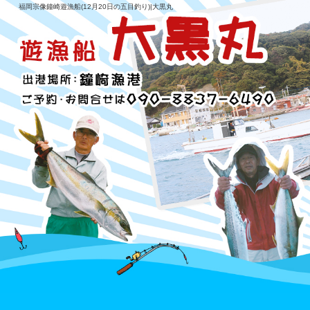
福岡宗像鐘崎遊漁船(12月20日の五目釣り)|大黒丸