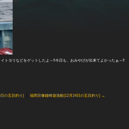
オナとイトヨリなどをゲットしたよ～‼️今日も、おみやげが出来てよかったぁ～‼️
3日の五目釣り)
福岡宗像鐘崎遊漁船(12月24日の五目釣り)
→