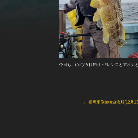
今日も、(^o^)/五目釣り～‼️レンコとア
←
福岡宗像鐘崎遊漁船(12月1