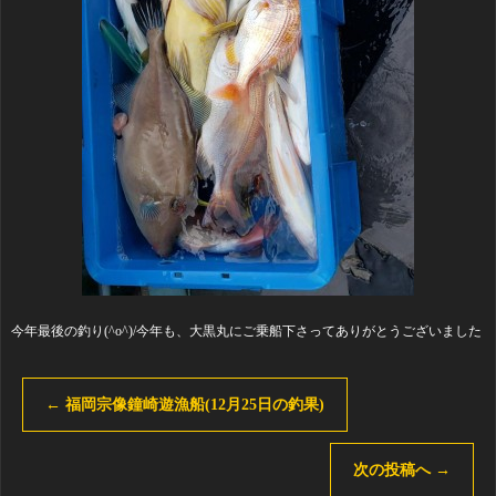
今年最後の釣り(^o^)/今年も、大黒丸にご乗船下さってありがとうございました
←
福岡宗像鐘崎遊漁船(12月25日の釣果)
次の投稿へ
→