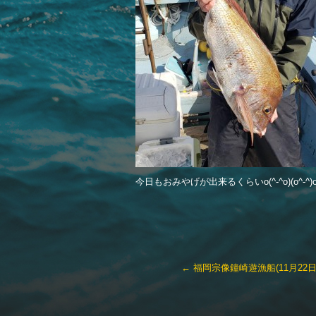
今日もおみやげが出来るくらいo(^-^o)(o^
←
福岡宗像鐘崎遊漁船(11月22