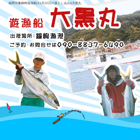
福岡宗像鐘崎遊漁船(11月22日の落とし込み)|大黒丸