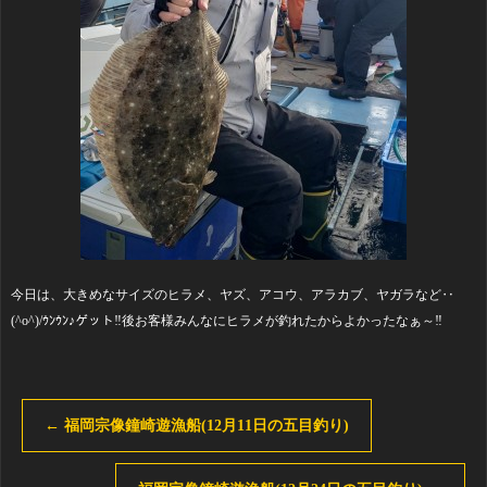
今日は、大きめなサイズのヒラメ、ヤズ、アコウ、アラカブ、ヤガラなど‥
(^o^)/ｳﾝｳﾝ♪ゲット‼️後お客様みんなにヒラメが釣れたからよかったなぁ～‼️
←
福岡宗像鐘崎遊漁船(12月11日の五目釣り)