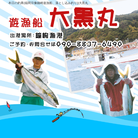
本日の釣果(福岡宗像鐘崎遊漁船、落とし込み釣り)|大黒丸